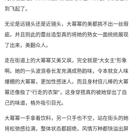
到飞起了。
无论是远镜头还是近镜头，大幂幂的美都挑不出一丝瑕
疵。并且则此的蕾丝造型真的将她的熟女一面统统展现
了出来，美翻众人。
走在街道上的大幂幂又美又飒，完全就是“大女主”形象
啊。她的一头波浪卷长发充满成熟韵味，令本就女人味
爆棚的大幂幂，更加性感迷人。而且身材倍儿棒的大幂
幂还像极了“行走的衣架”，这身穿搭真的被她穿出了自
己的味道，格外吸引目光。
大幂幂一手拿着饮料，另一只手也不空，站在街头的她
将松弛感拉满，整体状态都超绝，风情万种都快溢出屏