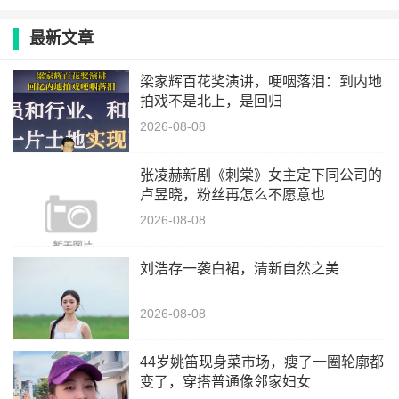
最新文章
梁家辉百花奖演讲，哽咽落泪：到内地
拍戏不是北上，是回归
2026-08-08
张凌赫新剧《刺棠》女主定下同公司的
卢昱晓，粉丝再怎么不愿意也
2026-08-08
刘浩存一袭白裙，清新自然之美
2026-08-08
44岁姚笛现身菜市场，瘦了一圈轮廓都
变了，穿搭普通像邻家妇女