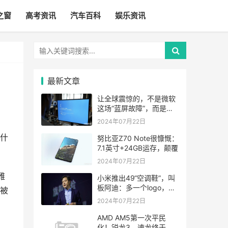
之窗
高考资讯
汽车百科
娱乐资讯
最新文章
让全球震惊的，不是微软
这场“蓝屏故障”，而是中
国去美化的成功
2024年07月22日
什
努比亚Z70 Note很慷慨：
7.1英寸+24GB运存，颠覆
2024年07月22日
雅
小米推出49“空调鞋”，叫
板阿迪：多一个logo，你
被
就卖上千
2024年07月22日
AMD AM5第一次平民
化！锐龙3、速龙终于要