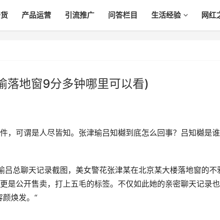
干货
产品运营
引流推广
问答栏目
生活经验
网红
瑜落地窗9分多钟哪里可以看)
件，可谓是人尽皆知。张津瑜吕知樾到底怎么回事？吕知樾是谁
津瑜吕总聊天记录截图，美女警花张津某在北京某大楼落地窗的不
更是公开售卖，打上五毛的标签。不仅如此她的亲密聊天记录也
颜焕发。“