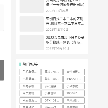
值得一去的国外神器网站)
2022年12月06日
亚洲日式二本三本的区别
在哪(日本一本二本三本的
区别)
2022年12月10日
2022青岛市高中排名及录
取分数线一览表（青岛最
好的高中排名
2022年06月30日
热门标签
手机服务密码是啥
解决DNS解析错误的小技巧
文件被删四种恢复方法
»
电脑蓝屏故障解决方法
华为Hinova9se质量怎么样
iPhone XS MAX报价详情
华为手机怎么刷机解锁密码
ipad连接蓝牙耳机没有声音怎么办
小米家庭音响连接教程
网页复制不了文字怎么办
小爱音箱接入到家庭背景音响系统步骤
1650和1060哪个好
Mac鼠标设置教程
GTX 1080Ti显卡报价
苹果x绿屏是要换内屏了吗
惠普打印机加墨粉步骤详解
iPhone手机设置来电显示全面屏教程
关于荣耀x10的用机优缺点的盘点