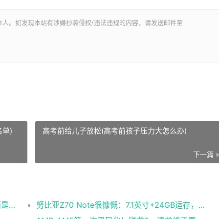
本人。如发现本站有涉嫌抄袭侵权/违法违规的内容，请发送邮件至
单)
高考前给儿子放松(高考前孩子压力大怎么办)
下一篇 
让全球震惊的，不是微软这场“蓝屏故障”，而是中国去美化的成功
努比亚Z70 Note很慷慨：7.1英寸+24GB运存，颠覆认知