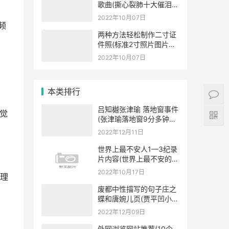
歌曲(撕心裂肺十大催泪情
歌排名)
2022年10月07日
频
两种方法轻松制作二寸证
件照(标准2寸照片图片大
小)
2022年10月07日
本类排行
吕知樾张津瑜 落地窗事件
觉
(张津瑜落地窗9分多钟哪
里可以看)
2022年12月11日
世界上最不安人1—3纪录
片内容(世界上最不安的纪
录片解说)
2022年10月17日
理
废都中性描写的句子庄之
蝶和唐婉儿页(贾平凹小说
《废都》)
2022年12月09日
外网浏览网站推荐(10个