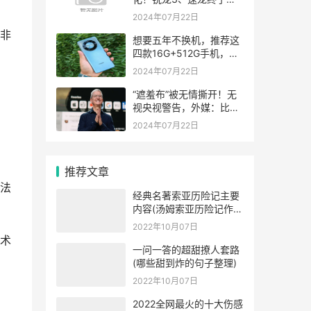
回来了
2024年07月22日
非
想要五年不换机，推荐这
四款16G+512G手机，高
配低价，都
2024年07月22日
“遮羞布”被无情撕开！无
视央视警告，外媒：比亚
迪还是“下水”
2024年07月22日
推荐文章
，法
经典名著索亚历险记主要
内容(汤姆索亚历险记作者
简介)
2022年10月07日
术
一问一答的超甜撩人套路
(哪些甜到炸的句子整理)
2022年10月07日
2022全网最火的十大伤感