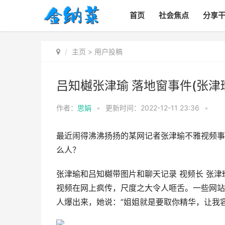
首页
社会焦点
分享
主页
>
用户投稿
吕知樾张津瑜 落地窗事件(张津
作者：
思娟
•
更新时间：2022-12-11 23:36
•
最近闹得沸沸扬扬的某网记者张津瑜不雅视频事
么人？
张津瑜和吕知樾带图片和聊天记录 视频长 张
视频在网上疯传，尺度之大令人咂舌。一些网站
人爆出来，她说：”姐姐就是要取你精华，让我容